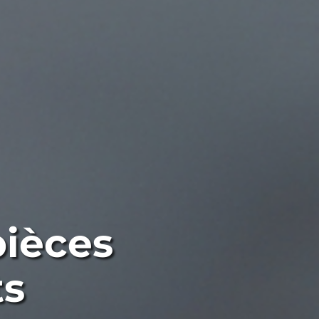
ièces
ts