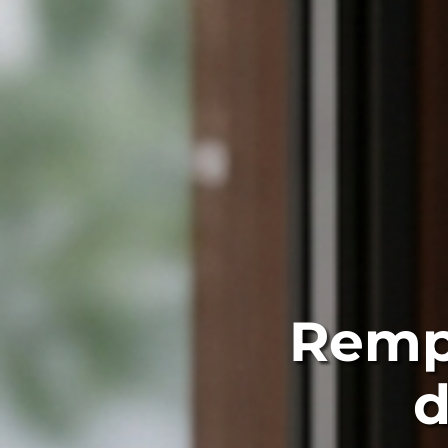
Remp
d