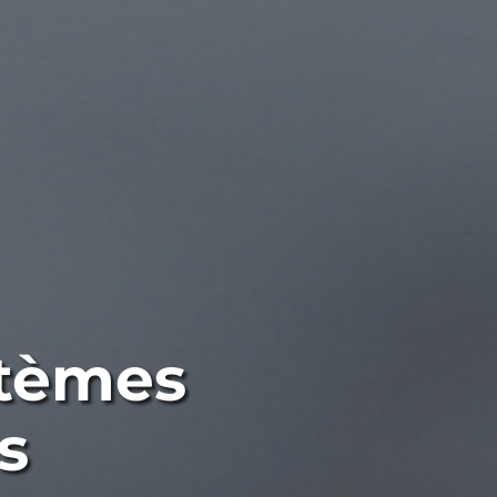
stèmes
s