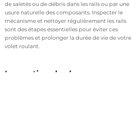
de saletés ou de débris dans les rails ou par une
usure naturelle des composants. Inspecter le
mécanisme et nettoyer régulièrement les rails
sont des étapes essentielles pour éviter ces
problèmes et prolonger la durée de vie de votre
volet roulant.
Inspection des lames
Les lames des volets roulants peuvent être
sujettes à des fissures ou à des déformations,
surtout si elles sont exposées à des conditions
climatiques extrêmes. Une inspection régulière
des lames permet de détecter tout dommage
éventuel et de le traiter avant qu'il ne s'aggrave.